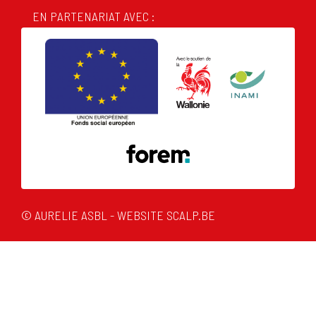
EN PARTENARIAT AVEC :
© AURELIE ASBL - WEBSITE
SCALP.BE