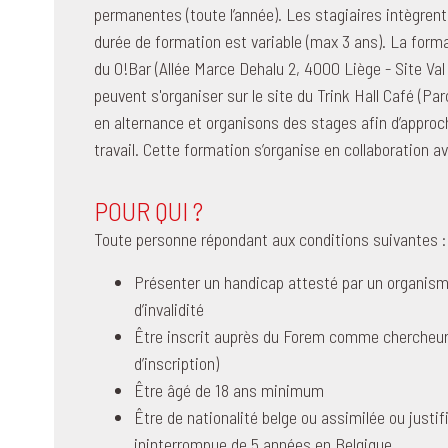
permanentes (toute l’année). Les stagiaires intègrent
durée de formation est variable (max 3 ans). La forma
du O!Bar (Allée Marce Dehalu 2, 4000 Liège - Site Val
peuvent s'organiser sur le site du Trink Hall Café (Par
en alternance et organisons des stages afin d’approch
travail. Cette formation s’organise en collaboration av
POUR QUI ?
Toute personne répondant aux conditions suivantes :
Présenter un handicap attesté par un organisme
d’invalidité
Être inscrit auprès du Forem comme chercheur d
d’inscription)
Être âgé de 18 ans minimum
Être de nationalité belge ou assimilée ou justif
ininterrompue de 5 années en Belgique.