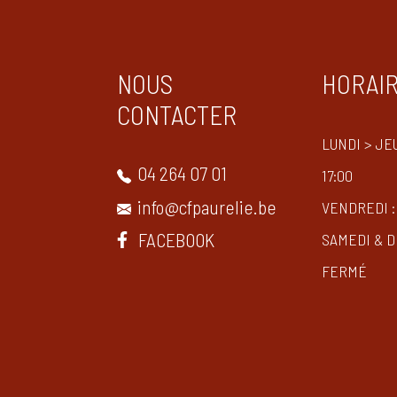
NOUS
HORAI
CONTACTER
LUNDI > JEU
04 264 07 01
17:00
info@cfpaurelie.be
VENDREDI : 
FACEBOOK
SAMEDI & D
FERMÉ